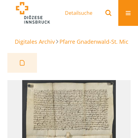
Detailsuche
Digitales Archiv
Pfarre Gnadenwald-St. Michae