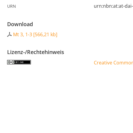
urn:nbn:at:at-da
URN
Download
Mt 3, 1-3
[
566,21 kb
]
Lizenz-/Rechtehinweis
Creative Commons