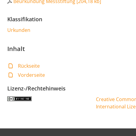
Beurkundung Messstiftung
[
204,18 kb
]
Klassifikation
Urkunden
Inhalt
Rückseite
Vorderseite
Lizenz-/Rechtehinweis
Creative Commons
International Liz