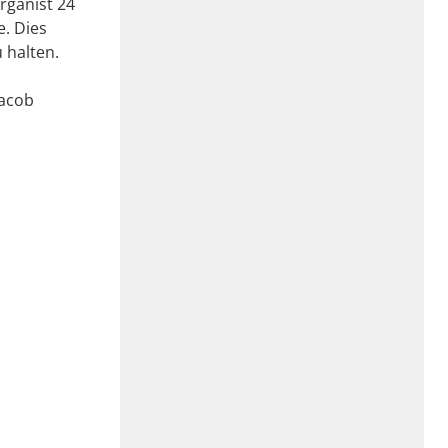
rganist 24
e. Dies
 halten.
Jacob