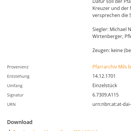
Dafür soll der Pf
Kreuzer und der M
versprechen die S
Siegler: Michael 
Wirtenberger, Pf
Zeugen: keine (be
Pfarrarchiv Mils b
Provenienz
14.12.1701
Entstehung
Einzelstück
Umfang
6.7309.A115
Signatur
urn:nbn:at:at-da
URN
Download