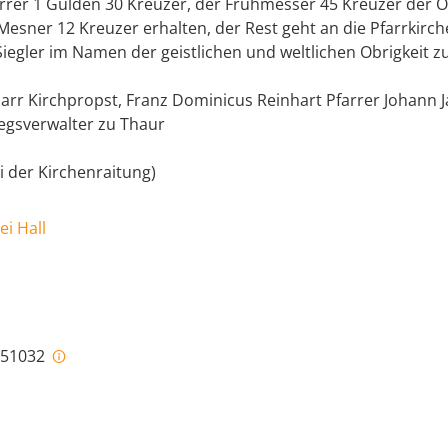
arrer 1 Gulden 30 Kreuzer, der Frühmesser 45 Kreuzer der O
esner 12 Kreuzer erhalten, der Rest geht an die Pfarrkirch
iegler im Namen der geistlichen und weltlichen Obrigkeit zu
Narr Kirchpropst, Franz Dominicus Reinhart Pfarrer Johann 
legsverwalter zu Thaur
i der Kirchenraitung)
ei Hall
i-51032