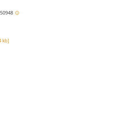
i-50948
4 kb
]