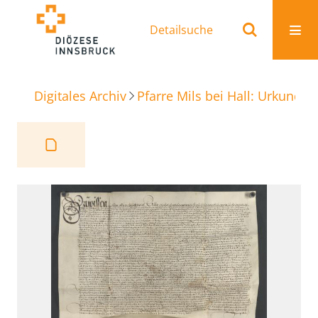
Detailsuche
Digitales Archiv
Pfarre Mils bei Hall: Urkunden