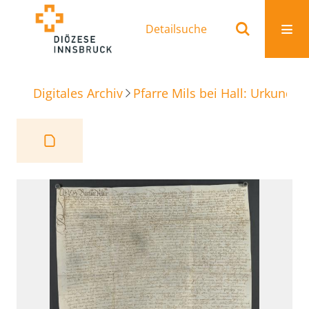
Detailsuche
Digitales Archiv
Pfarre Mils bei Hall: Urkunden