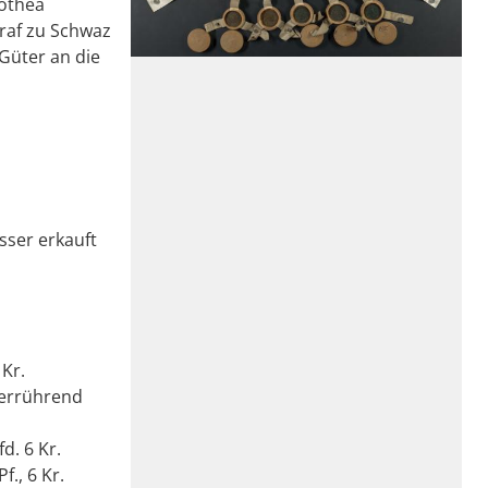
rothea
Graf zu Schwaz
Güter an die
sser erkauft
Kr.
herrührend
d. 6 Kr.
., 6 Kr.