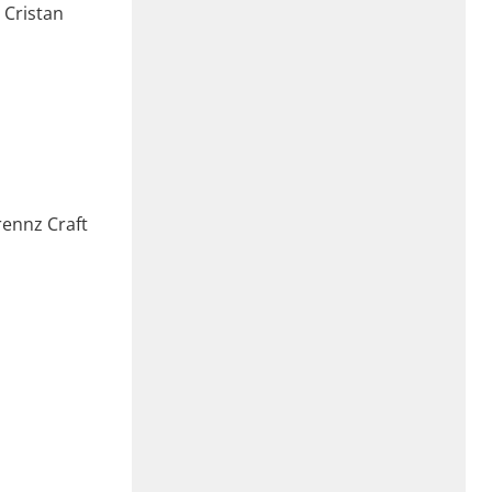
 Cristan
rennz Craft