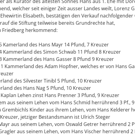
 als Kurator des ältesten Sohnes Hans aus 1. Ehe mit Do
d, welcher seit einiger Zeit ausser Landes weilt, Lorenz 
Ehewirtin Elisabeth, bestätigen den Verkauf nachfolgender 
orauf die Stiftung teilweise bereits Grundrechte hat,
zu Friedberg herkommend:
n 5 Kamerland des Hans Mayr 14 Pfund, 7 Kreuzer
en 4 Kammerland des Simon Schwab 11 Pfund 8 Kreuzer
en 3 Kammerland des Hans Gasser 8 Pfund 9 Kreuzer
em 1 Kammerland des Adam Hopfner, welches er von Hans Ga
reuzer
rland des Silvester Tinibl 5 Pfund, 10 Kreuzer
erland des Hans Nag 5 Pfund, 10 Kreuzer
s Kaplan Lehen zinst Hans Prenner 3 Pfund, 9 Kreuzer
Rem aus seinem Lehen vom Hans Schmid herrührend 3 Pf., 9 
mä Grembichls Kinder aus ihrem Lehen, vom Hans Kelderer 
 Kreuzer, jetziger Bestandsmann ist Ulrich Steger
 Mayr aus seinem Lehen, vom Oswald Getrer herrührend 2 Pf
Gragler aus seinem Lehen, vom Hans Vischer herrührend 2 Pf