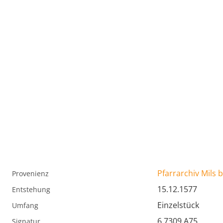
Pfarrarchiv Mils b
Provenienz
15.12.1577
Entstehung
Einzelstück
Umfang
6.7309.A75
Signatur