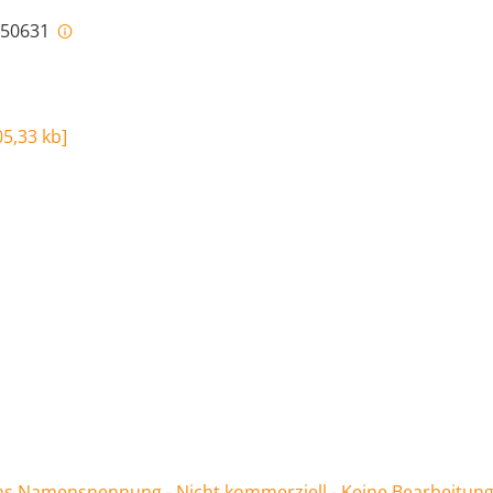
i-50631
05,33 kb
]
 Namensnennung - Nicht kommerziell - Keine Bearbeitung