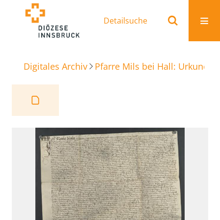
Detailsuche
Digitales Archiv
Pfarre Mils bei Hall: Urkunden