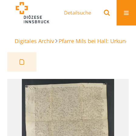
Detailsuche
Digitales Archiv
Pfarre Mils bei Hall: Urkunden