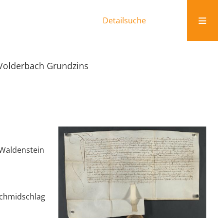
Detailsuche
Volderbach Grundzins
 Waldenstein
 Schmidschlag