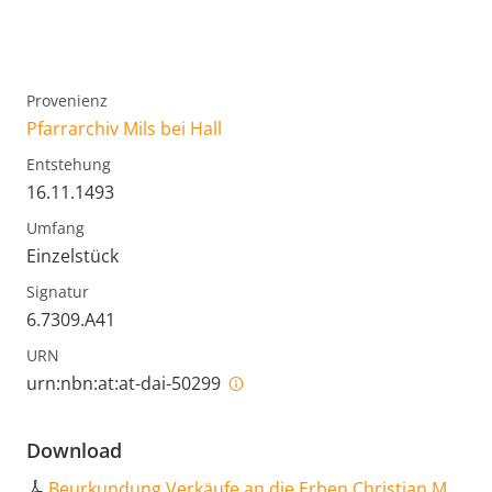
Provenienz
Pfarrarchiv Mils bei Hall
Entstehung
16.11.1493
Umfang
Einzelstück
Signatur
6.7309.A41
URN
urn:nbn:at:at-dai-50299
Download
Beurkundung Verkäufe an die Erben Christian M