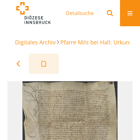
Detailsuche
Digitales Archiv
Pfarre Mils bei Hall: Urkunden