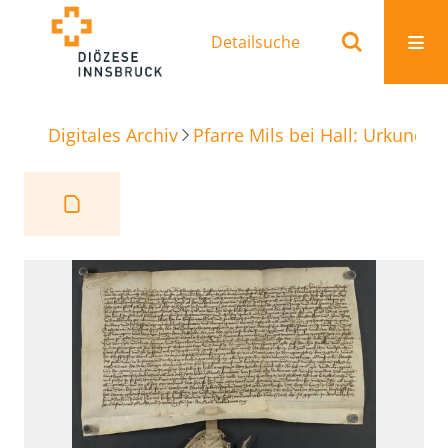
Detailsuche
Digitales Archiv
Pfarre Mils bei Hall: Urkunden