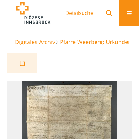
Detailsuche
Digitales Archiv
Pfarre Weerberg: Urkunden