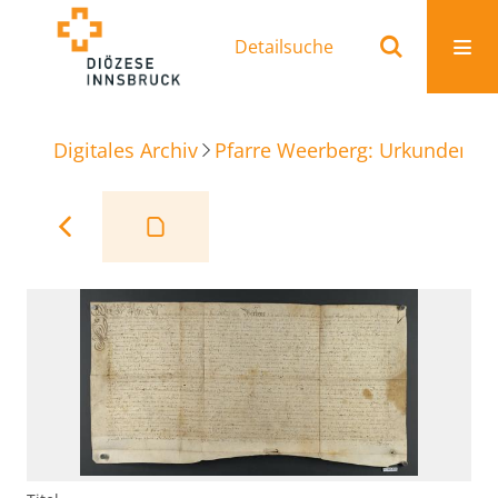
Detailsuche
Digitales Archiv
Pfarre Weerberg: Urkunden