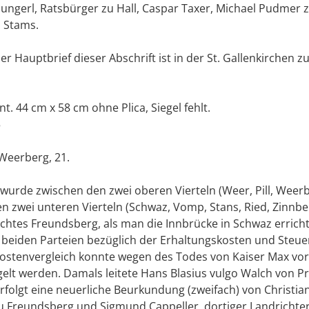
ungerl, Ratsbürger zu Hall, Caspar Taxer, Michael Pudmer
 Stams.
r Hauptbrief dieser Abschrift ist in der St. Gallenkirchen z
t. 44 cm x 58 cm ohne Plica, Siegel fehlt.
5
Weerberg, 21.
 wurde zwischen den zwei oberen Vierteln (Weer, Pill, Weer
en zwei unteren Vierteln (Schwaz, Vomp, Stans, Ried, Zinnb
chtes Freundsberg, als man die Innbrücke in Schwaz erricht
 beiden Parteien bezüglich der Erhaltungskosten und Steuer
Kostenvergleich konnte wegen des Todes von Kaiser Max vor 
elt werden. Damals leitete Hans Blasius vulgo Walch von Pr
rfolgt eine neuerliche Beurkundung (zweifach) von Christia
u Freundsberg und Sigmund Cappeller, dortiger Landrichter