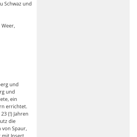
 zu Schwaz und
u Weer,
berg und
erg und
ete, ein
n errichtet.
23 (!) Jahren
utz die
n von Spaur,
 mit Insert