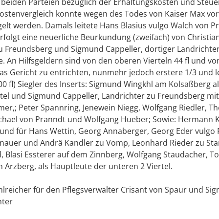
 beiden Parteien bezüglich der Erhaltungskosten und Steuer
 Kostenvergleich konnte wegen des Todes von Kaiser Max vor
elt werden. Damals leitete Hans Blasius vulgo Walch von Pr
rfolgt eine neuerliche Beurkundung (zweifach) von Christia
u Freundsberg und Sigmund Cappeller, dortiger Landrichter
. An Hilfsgeldern sind von den oberen Vierteln 44 fl und v
 das Gericht zu entrichten, nunmehr jedoch erstere 1/3 und l
00 fl) Siegler des Inserts: Sigmund Wingkhl am Kolsaßberg a
rtel und Sigmund Cappeller, Landrichter zu Freundsberg mit
mer,; Peter Spannring, Jenewein Niegg, Wolfgang Riedler, 
chael von Pranndt und Wolfgang Hueber; Sowie: Hermann Ko
und für Hans Wettin, Georg Annaberger, Georg Eder vulgo
nnauer und Andrä Kandler zu Vomp, Leonhard Rieder zu Sta
d, Blasi Essterer auf dem Zinnberg, Wolfgang Staudacher, 
 Arzberg, als Hauptleute der unteren 2 Viertel.
mlreicher für den Pflegsverwalter Crisant von Spaur und Si
hter