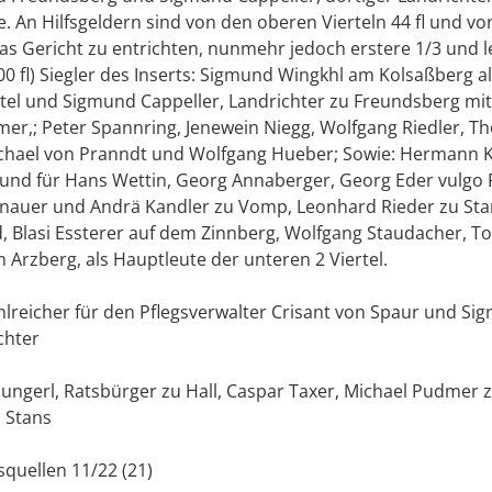
. An Hilfsgeldern sind von den oberen Vierteln 44 fl und v
 das Gericht zu entrichten, nunmehr jedoch erstere 1/3 und l
00 fl) Siegler des Inserts: Sigmund Wingkhl am Kolsaßberg a
rtel und Sigmund Cappeller, Landrichter zu Freundsberg mit
mer,; Peter Spannring, Jenewein Niegg, Wolfgang Riedler, 
chael von Pranndt und Wolfgang Hueber; Sowie: Hermann Ko
und für Hans Wettin, Georg Annaberger, Georg Eder vulgo
nnauer und Andrä Kandler zu Vomp, Leonhard Rieder zu Sta
d, Blasi Essterer auf dem Zinnberg, Wolfgang Staudacher, 
 Arzberg, als Hauptleute der unteren 2 Viertel.
mlreicher für den Pflegsverwalter Crisant von Spaur und Si
chter
ungerl, Ratsbürger zu Hall, Caspar Taxer, Michael Pudmer
 Stans
squellen 11/22 (21)