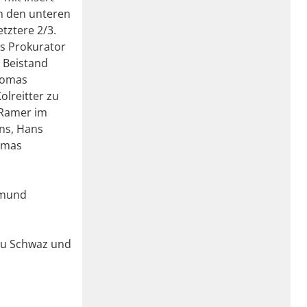
on den unteren
etztere 2/3.
ls Prokurator
 Beistand
Thomas
lreitter zu
 Ramer im
ns, Hans
Tomas
gmund
 zu Schwaz und