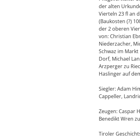
der alten Urkunde
Vierteln 23 fl an
(Baukosten (?) 10
der 2 oberen Vie
von: Christian Eb
Niederzacher, Mi
Schwaz im Markt 
Dorf, Michael La
Arzperger zu Rie
Haslinger auf dem
Siegler: Adam Hi
Cappeller, Landri
Zeugen: Caspar H
Benedikt Wren zu
Tiroler Geschicht