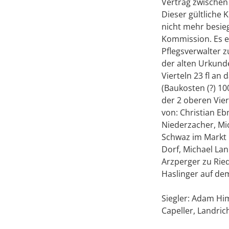
Vertrag zwischen
Dieser gültliche
nicht mehr besieg
Kommission. Es e
Pflegsverwalter z
der alten Urkunde
Vierteln 23 fl an
(Baukosten (?) 10
der 2 oberen Vie
von: Christian Eb
Niederzacher, Mi
Schwaz im Markt 
Dorf, Michael La
Arzperger zu Rie
Haslinger auf dem
Siegler: Adam Hi
Capeller, Landric