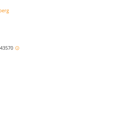
berg
i-43570