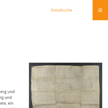
Detailsuche
berg und
erg und
ete, ein