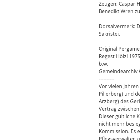
Zeugen: Caspar H
Benedikt Wren zu
Dorsalvermerk: De
Sakristei.
Original Pergamen
Regest Hölzl 197
b.w.
Gemeindearchiv 
----------
Vor vielen Jahren
Pillerberg) und d
Arzberg) des Geri
Vertrag zwischen
Dieser gültliche 
nicht mehr besieg
Kommission. Es e
Pflegsverwalter z