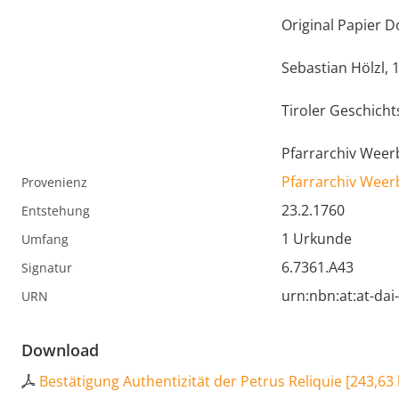
Original Papier D
Sebastian Hölzl, 
Tiroler Geschichts
Pfarrarchiv Weer
Pfarrarchiv Weer
Provenienz
23.2.1760
Entstehung
1 Urkunde
Umfang
6.7361.A43
Signatur
urn:nbn:at:at-da
URN
Download
Bestätigung Authentizität der Petrus Reliquie
[
243,63