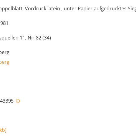
oppelblatt, Vordruck latein , unter Papier aufgedrücktes Sieg
1981
quellen 11, Nr. 82 (34)
berg
berg
i-43395
 kb
]