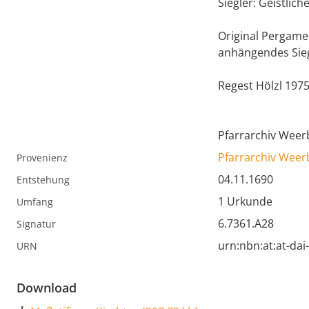
Siegler: Geistlich
Original Pergame
anhängendes Sieg
Regest Hölzl 197
Pfarrarchiv Weer
Pfarrarchiv Weer
Provenienz
04.11.1690
Entstehung
1 Urkunde
Umfang
6.7361.A28
Signatur
urn:nbn:at:at-da
URN
Download