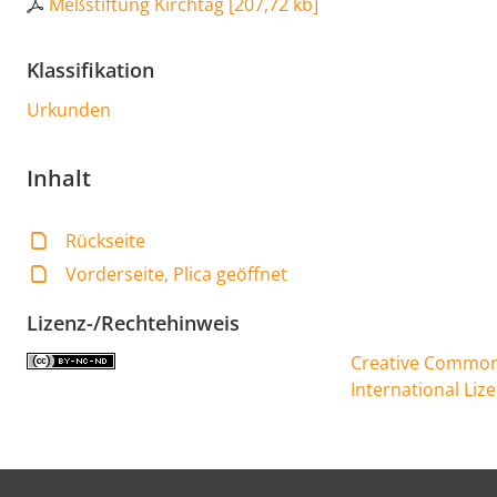
Meßstiftung Kirchtag
[
207,72 kb
]
Klassifikation
Urkunden
Inhalt
Rückseite
Vorderseite, Plica geöffnet
Lizenz-/Rechtehinweis
Creative Commons
International Liz