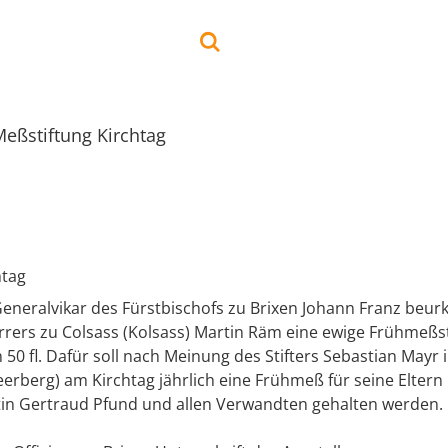
eßstiftung Kirchtag
htag
Generalvikar des Fürstbischofs zu Brixen Johann Franz beur
rrers zu Colsass (Kolsass) Martin Räm eine ewige Frühmeßst
 50 fl. Dafür soll nach Meinung des Stifters Sebastian Mayr i
rberg) am Kirchtag jährlich eine Frühmeß für seine Eltern
ttin Gertraud Pfund und allen Verwandten gehalten werden.