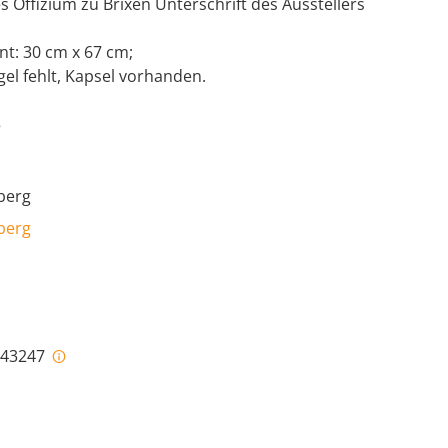
es Offizium zu Brixen Unterschrift des Ausstellers
nt: 30 cm x 67 cm;
el fehlt, Kapsel vorhanden.
5
berg
berg
i-43247