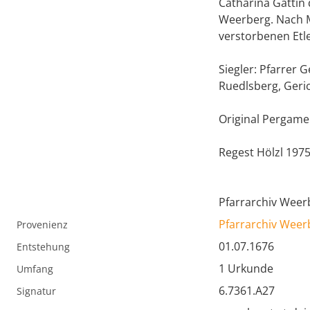
Catharina Gattin
Weerberg. Nach Me
verstorbenen Etl
Siegler: Pfarrer
Ruedlsberg, Geri
Original Pergamen
Regest Hölzl 197
Pfarrarchiv Weer
Pfarrarchiv Weer
Provenienz
01.07.1676
Entstehung
1 Urkunde
Umfang
6.7361.A27
Signatur