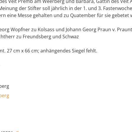
 des Veit Premb am Weerberg und Barbara, Gattin des Veit
inung der Stifter soll jährlich in der 1. und 3. Fastenwoche
ern eine Messe gehalten und zu Quatember für sie gebetet 
 Georg Wopfner zu Kolsass und Johann Georg Praun v. Praun
chtherr zu Freundsberg und Schwaz
t. 27 cm x 66 cm; anhängendes Siegel fehlt.
5
berg
berg