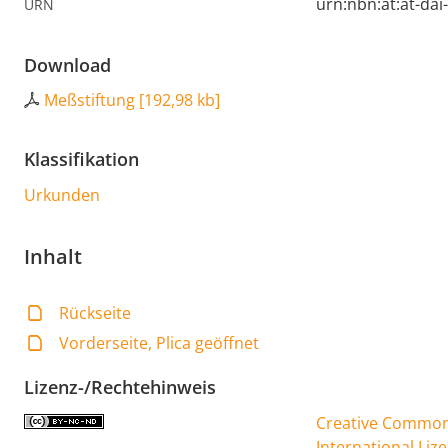
urn:nbn:at:at-da
URN
Download
Meßstiftung
[
192,98 kb
]
Klassifikation
Urkunden
Inhalt
Rückseite
Vorderseite, Plica geöffnet
Lizenz-/Rechtehinweis
Creative Commons
International Liz