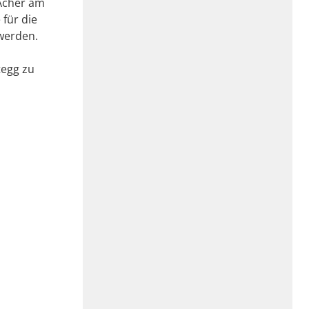
 Acher am
 für die
werden.
tegg zu