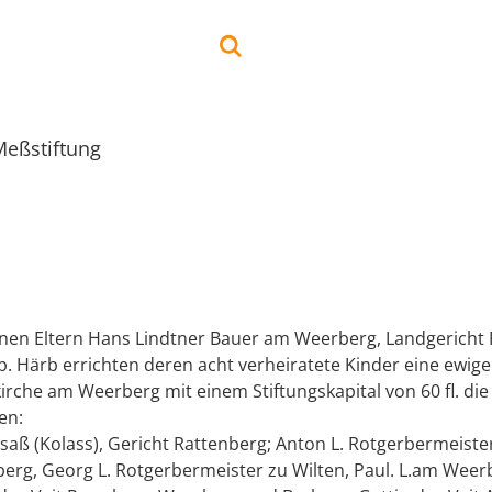
Meßstiftung
enen Eltern Hans Lindtner Bauer am Weerberg, Landgericht
b. Härb errichten deren acht verheiratete Kinder eine ewig
skirche am Weerberg mit einem Stiftungskapital von 60 fl. die
en:
lsaß (Kolass), Gericht Rattenberg; Anton L. Rotgerbermeiste
erg, Georg L. Rotgerbermeister zu Wilten, Paul. L.am Weer