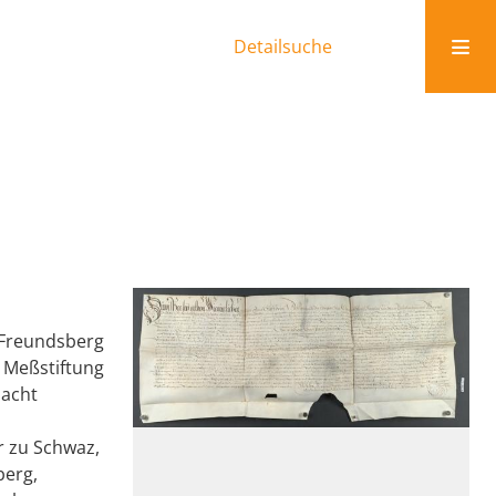
Detailsuche
 Freundsberg
e Meßstiftung
 acht
r zu Schwaz,
berg,