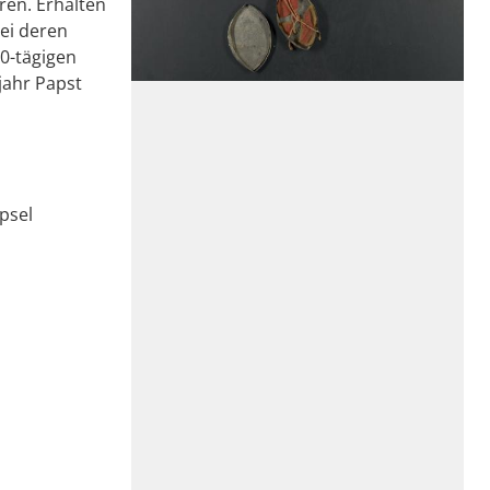
ren. Erhalten
bei deren
40-tägigen
jahr Papst
psel