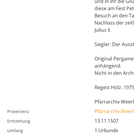
und in ihr die G
diese am Fest Pet
Besuch an den Tag
Nachlass der zei
Julius II.
Siegler: Der Ausst
Original Pergamen
anhängend.
Nicht in den Arch
Regest Hölz. 197
Pfarrarchiv Weer
Pfarrarchiv Weer
Provenienz
13.11.1507
Entstehung
1 Urkunde
Umfang