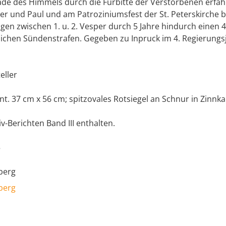
nade des Himmels durch die Fürbitte der Verstorbenen erfah
er und Paul und am Patroziniumsfest der St. Peterskirche 
en zwischen 1. u. 2. Vesper durch 5 Jahre hindurch einen 
tlichen Sündenstrafen. Gegeben zu Inpruck im 4. Regierungs
eller
t. 37 cm x 56 cm; spitzovales Rotsiegel an Schnur in Zinnka
iv-Berichten Band III enthalten.
5
berg
berg