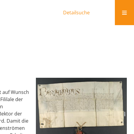
Detailsuche
gt auf Wunsch
ililale der
on
Rektor der
rd. Damit die
mmenströmen