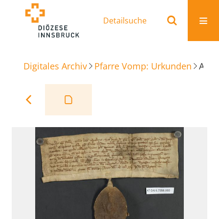
Detailsuche
Digitales Archiv
Pfarre Vomp: Urkunden
Ablass