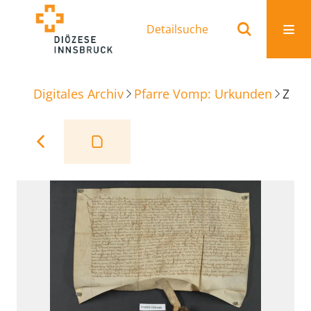
Detailsuche
Digitales Archiv
Pfarre Vomp: Urkunden
Zinsverkauf