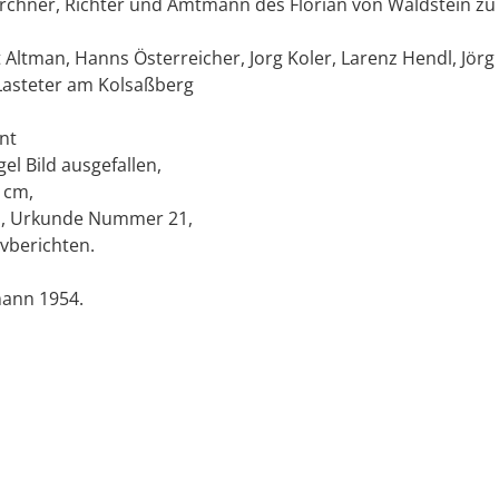
Pirchner, Richter und Amtmann des Florian von Waldstein z
Altman, Hanns Österreicher, Jorg Koler, Larenz Hendl, Jörg
 Lasteter am Kolsaßberg
nt
l Bild ausgefallen,
 cm,
p, Urkunde Nummer 21,
ivberichten.
mann 1954.
p