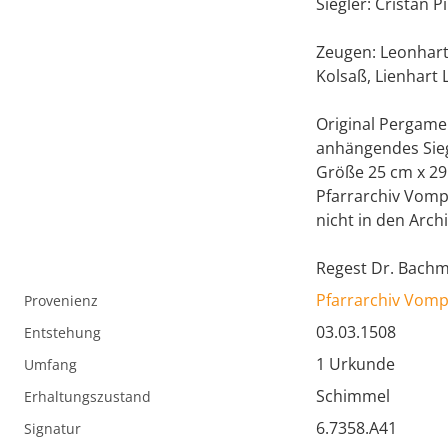
Siegler: Cristan 
Zeugen: Leonhart 
Kolsaß, Lienhart
Original Pergame
anhängendes Siege
Größe 25 cm x 29
Pfarrarchiv Vom
nicht in den Arch
Regest Dr. Bach
Pfarrarchiv Vom
Provenienz
03.03.1508
Entstehung
1 Urkunde
Umfang
Schimmel
Erhaltungszustand
6.7358.A41
Signatur