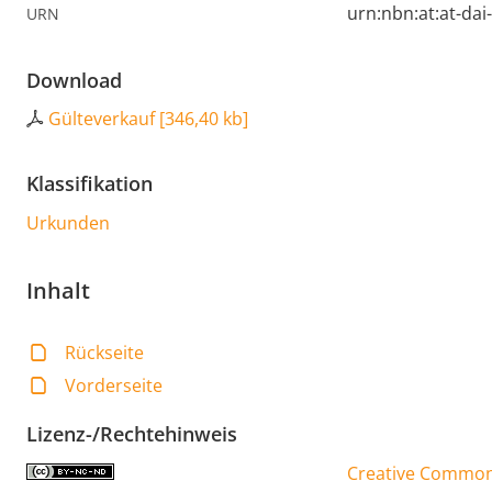
urn:nbn:at:at-da
URN
Download
Gülteverkauf
[
346,40 kb
]
Klassifikation
Urkunden
Inhalt
Rückseite
Vorderseite
Lizenz-/Rechtehinweis
Creative Commons