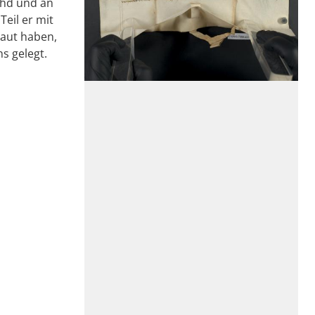
ahd und an
eil er mit
baut haben,
s gelegt.