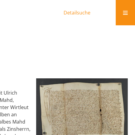
Detailsuche
t Ulrich
 Mahd,
nter Wirtleut
lben an
halbes Mahd
als Zinsherrn,