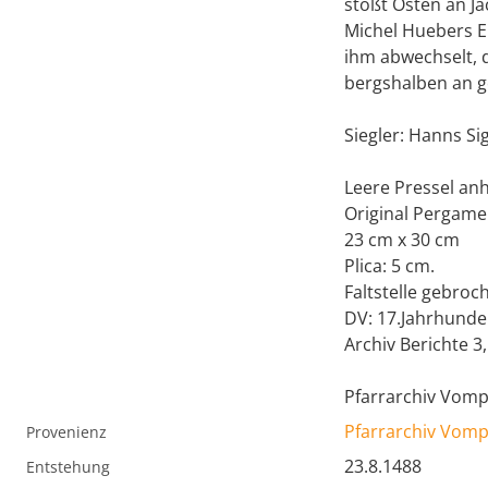
stoßt Osten an J
Michel Huebers E
ihm abwechselt, 
bergshalben an g
Siegler: Hanns Si
Leere Pressel an
Original Pergame
23 cm x 30 cm
Plica: 5 cm.
Faltstelle gebroc
DV: 17.Jahrhunder
Archiv Berichte 
Pfarrarchiv Vom
Pfarrarchiv Vom
Provenienz
23.8.1488
Entstehung