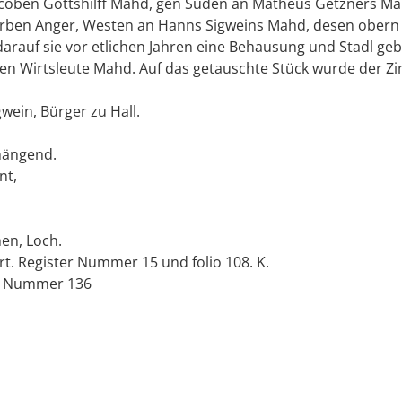
acoben Gottshilff Mahd, gen Süden an Matheus Getzners M
rben Anger, Westen an Hanns Sigweins Mahd, desen obern T
darauf sie vor etlichen Jahren eine Behausung und Stadl ge
en Wirtsleute Mahd. Auf das getauschte Stück wurde der Zin
gwein, Bürger zu Hall.
hängend.
nt,
hen, Loch.
t. Register Nummer 15 und folio 108. K.
3, Nummer 136
p
p