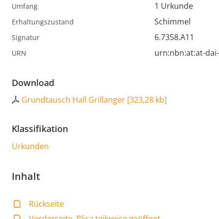
1 Urkunde
Umfang
Schimmel
Erhaltungszustand
6.7358.A11
Signatur
urn:nbn:at:at-da
URN
Download
Grundtausch Hall Grillanger
[
323,28 kb
]
Klassifikation
Urkunden
Inhalt
Rückseite
Vorderseite, Plica teilweise geöffnet