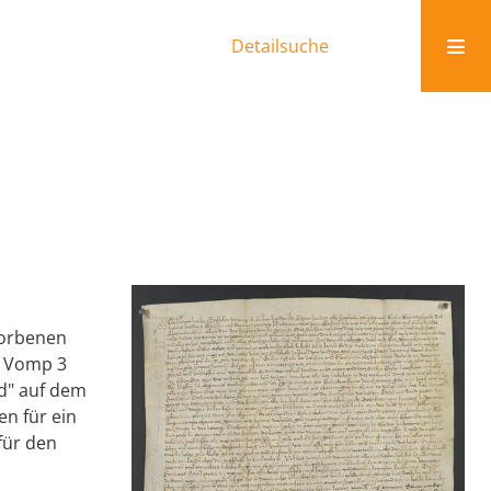
Detailsuche
torbenen
u Vomp 3
ld" auf dem
n für ein
für den