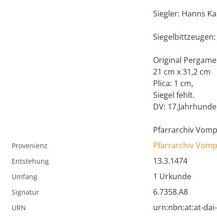
Siegler: Hanns K
Siegelbittzeugen
Original Pergame
21 cm x 31,2 cm
Plica: 1 cm,
Siegel fehlt.
DV: 17.Jahrhunde
Pfarrarchiv Vom
Pfarrarchiv Vom
Provenienz
13.3.1474
Entstehung
1 Urkunde
Umfang
6.7358.A8
Signatur
urn:nbn:at:at-da
URN