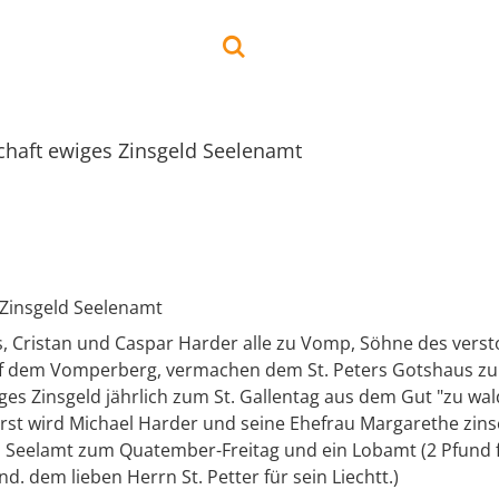
chaft ewiges Zinsgeld Seelenamt
 Zinsgeld Seelenamt
, Cristan und Caspar Harder alle zu Vomp, Söhne des vers
f dem Vomperberg, vermachen dem St. Peters Gotshaus z
es Zinsgeld jährlich zum St. Gallentag aus dem Gut "zu wa
st wird Michael Harder und seine Ehefrau Margarethe zinse
s Seelamt zum Quatember-Freitag und ein Lobamt (2 Pfund 
d. dem lieben Herrn St. Petter für sein Liechtt.)