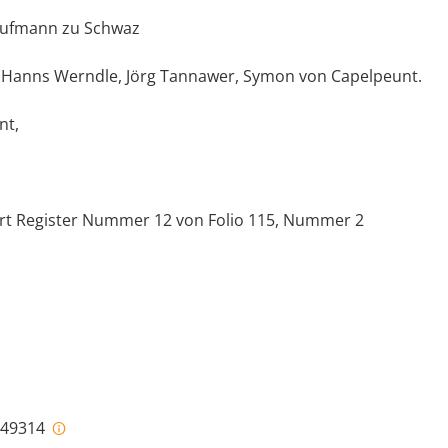
aufmann zu Schwaz
: Hanns Werndle, Jörg Tannawer, Symon von Capelpeunt.
nt,
rt Register Nummer 12 von Folio 115, Nummer 2
p
p
i-49314