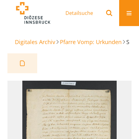
Detailsuche
Digitales Archiv
Pfarre Vomp: Urkunden
Schenkungsbestätigung Abtei St. Georgenberg Seelsoge Vomp-Schwaz und Achental