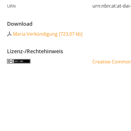
urn:nbn:at:at-da
URN
Download
Maria Verkündigung
[
723,07 kb
]
Lizenz-/Rechtehinweis
Creative Commons