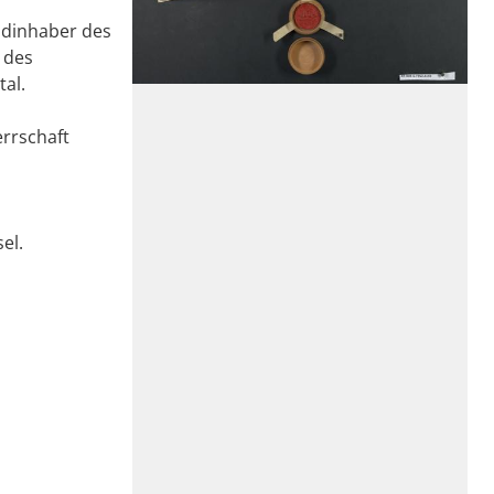
ndinhaber des
 des
al.
errschaft
el.