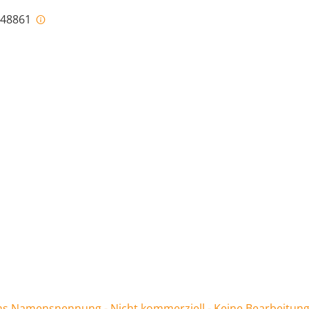
i-48861
 Namensnennung - Nicht kommerziell - Keine Bearbeitung