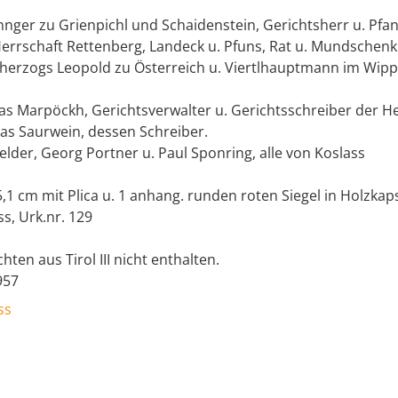
nnger zu Grienpichl und Schaidenstein, Gerichtsherr u. Pfa
Herrschaft Rettenberg, Landeck u. Pfuns, Rat u. Mundschenk
herzogs Leopold zu Österreich u. Viertlhauptmann im Wippt
ias Marpöckh, Gerichtsverwalter u. Gerichtsschreiber der H
sas Saurwein, dessen Schreiber.
lder, Georg Portner u. Paul Sponring, alle von Koslass
5,1 cm mit Plica u. 1 anhang. runden roten Siegel in Holzkaps
ss, Urk.nr. 129
hten aus Tirol III nicht enthalten.
957
ss