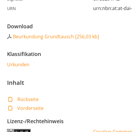
urn:nbn:at:at-da
URN
Download
Beurkundung Grundtausch
[
256,03 kb
]
Klassifikation
Urkunden
Inhalt
Rückseite
Vorderseite
Lizenz-/Rechtehinweis
Creative Commons