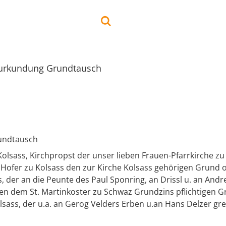
urkundung Grundtausch
undtausch
Kolsass, Kirchpropst der unser lieben Frauen-Pfarrkirche zu
 Hofer zu Kolsass den zur Kirche Kolsass gehörigen Grund 
, der an die Peunte des Paul Sponring, an Drissl u. an And
nen dem St. Martinkoster zu Schwaz Grundzins pflichtigen 
sass, der u.a. an Gerog Velders Erben u.an Hans Delzer gren