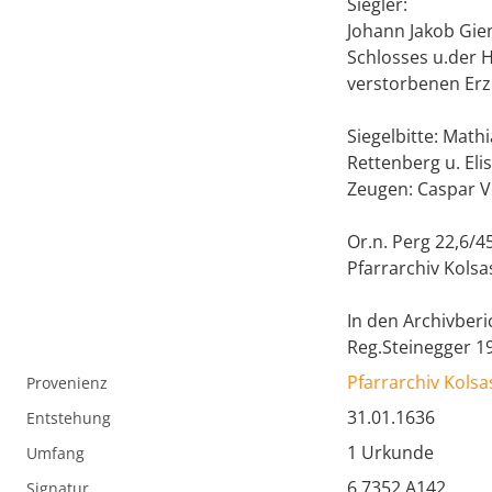
Siegler:
Johann Jakob Gie
Schlosses u.der 
verstorbenen Erz
Siegelbitte: Math
Rettenberg u. Eli
Zeugen: Caspar Ve
Or.n. Perg 22,6/4
Pfarrarchiv Kolsa
In den Archivberic
Reg.Steinegger 1
Pfarrarchiv Kolsa
Provenienz
31.01.1636
Entstehung
1 Urkunde
Umfang
6.7352.A142
Signatur