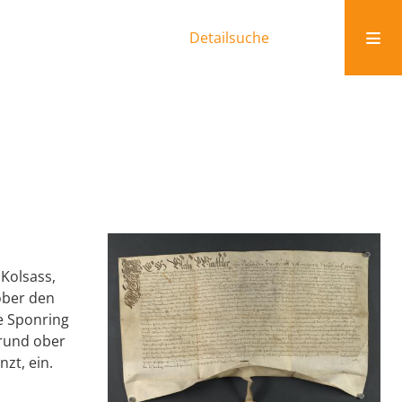
Detailsuche
 Kolsass,
ober den
re Sponring
Grund ober
zt, ein.