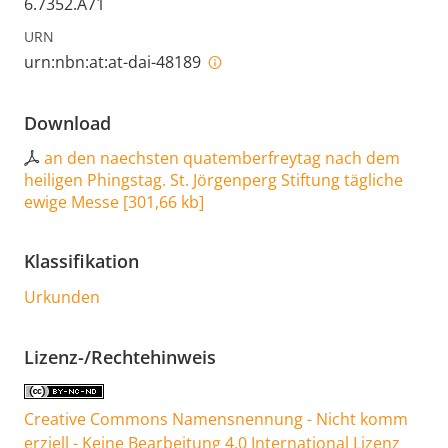
6.7352.A71
URN
urn:nbn:at:at-dai-48189
Download
an den naechsten quatemberfreytag nach dem
heiligen Phingstag. St. Jörgenperg Stiftung tägliche
ewige Messe
[
301,66 kb
]
Klassifikation
Urkunden
Lizenz-/Rechtehinweis
Creative Commons Namensnennung - Nicht komm
erziell - Keine Bearbeitung 4.0 International Lizenz