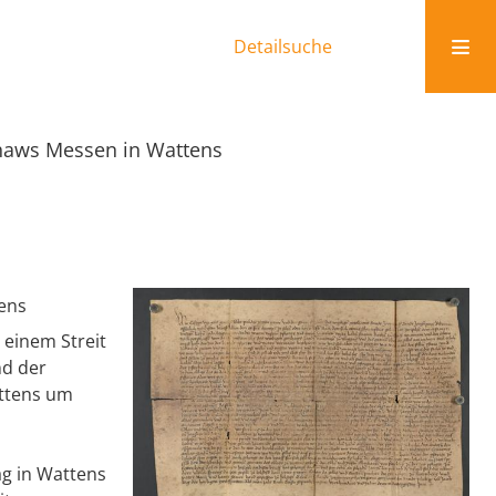
Detailsuche
zhaws Messen in Wattens
tens
 einem Streit
nd der
attens um
ag in Wattens