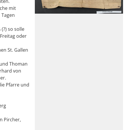
iten.
iche mit
. Tagen
?) so solle
Freitag oder
hen St. Gallen
s und Thoman
rhard von
er.
die Pfarre und
erg
n Pircher,