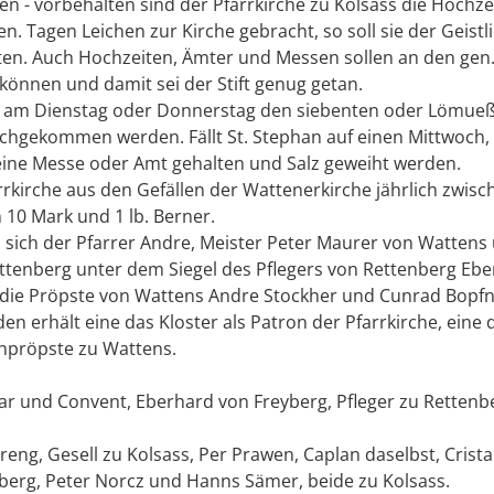
en - vorbehalten sind der Pfarrkirche zu Kolsass die Hochze
. Tagen Leichen zur Kirche gebracht, so soll sie der Geistl
ten. Auch Hochzeiten, Ämter und Messen sollen an den gen
können und damit sei der Stift genug getan.
m Dienstag oder Donnerstag den siebenten oder Lömueß (
gekommen werden. Fällt St. Stephan auf einen Mittwoch, 
 eine Messe oder Amt gehalten und Salz geweiht werden.
arrkirche aus den Gefällen der Wattenerkirche jährlich zwisc
10 Mark und 1 lb. Berner.
n sich der Pfarrer Andre, Meister Peter Maurer von Watten
enberg unter dem Siegel des Pflegers von Rettenberg Ebe
die Pröpste von Wattens Andre Stockher und Cunrad Bopfn
n erhält eine das Kloster als Patron der Pfarrkirche, eine 
rchpröpste zu Wattens.
par und Convent, Eberhard von Freyberg, Pfleger zu Rettenb
reng, Gesell zu Kolsass, Per Prawen, Caplan daselbst, Crista
nberg, Peter Norcz und Hanns Sämer, beide zu Kolsass.