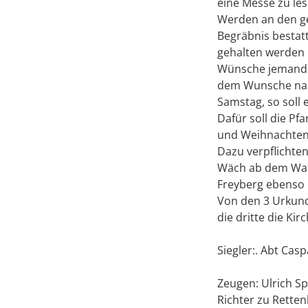
eine Messe zu les
Werden an den gen
Begräbnis bestat
gehalten werden 
Wünsche jemand a
dem Wunsche nach
Samstag, so soll
Dafür soll die Pf
und Weihnachten 
Dazu verpflichte
Wäch ab dem Watt
Freyberg ebenso 
Von den 3 Urkunde
die dritte die Ki
Siegler:. Abt Cas
Zeugen: Ulrich Sp
Richter zu Rette