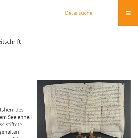
Detailsuche
tschrift
tsherr des
nem Seelenheil
 stiftete.
 gehalten