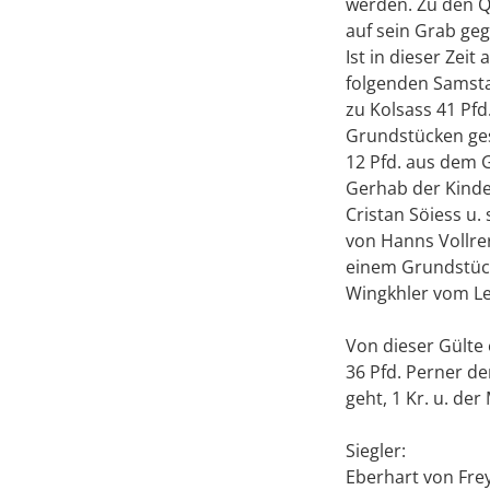
werden. Zu den Q
auf sein Grab ge
Ist in dieser Zei
folgenden Samsta
zu Kolsass 41 Pf
Grundstücken ge
12 Pfd. aus dem 
Gerhab der Kinder
Cristan Söiess u.
von Hanns Vollre
einem Grundstück 
Wingkhler vom Le
Von dieser Gülte 
36 Pfd. Perner de
geht, 1 Kr. u. der
Siegler:
Eberhart von Frey