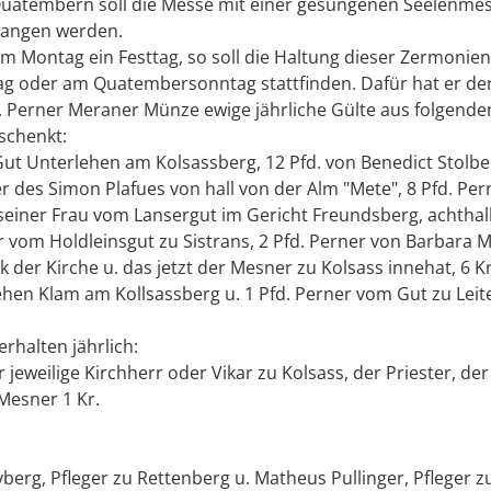
uatembern soll die Messe mit einer gesungenen Seelenmess
gangen werden.
t am Montag ein Festtag, so soll die Haltung dieser Zermonie
g oder am Quatembersonntag stattfinden. Dafür hat er der
d. Perner Meraner Münze ewige jährliche Gülte aus folgende
schenkt:
Gut Unterlehen am Kolsassberg, 12 Pfd. von Benedict Stolbe
 des Simon Plafues von hall von der Alm "Mete", 8 Pfd. Per
 seiner Frau vom Lansergut im Gericht Freundsberg, achthal
r vom Holdleinsgut zu Sistrans, 2 Pfd. Perner von Barbara 
der Kirche u. das jetzt der Mesner zu Kolsass innehat, 6 K
hen Klam am Kollsassberg u. 1 Pfd. Perner vom Gut zu Leit
erhalten jährlich:
r jeweilige Kirchherr oder Vikar zu Kolsass, der Priester, de
 Mesner 1 Kr.
berg, Pfleger zu Rettenberg u. Matheus Pullinger, Pfleger 