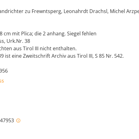
andrichter zu Frewntsperg, Leonahrdt Drachsl, Michel Arzpe
8 cm mit Plica; die 2 anhang. Siegel fehlen
ss, Urk.Nr. 38
hten aus Tirol III nicht enthalten.
 ist eine Zweitschrift Archiv aus Tirol III, S 85 Nr. 542.
1956
ss
i-47953