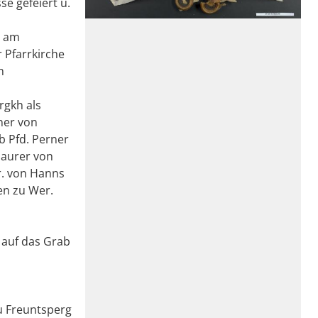
e gefeiert u.
n am
 Pfarrkirche
n
rgkh als
ner von
b Pfd. Perner
Maurer von
r. von Hanns
en zu Wer.
r auf das Grab
zu Freuntsperg