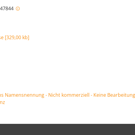
i-47844
se
[
329,00 kb
]
 Namensnennung - Nicht kommerziell - Keine Bearbeitung
enz