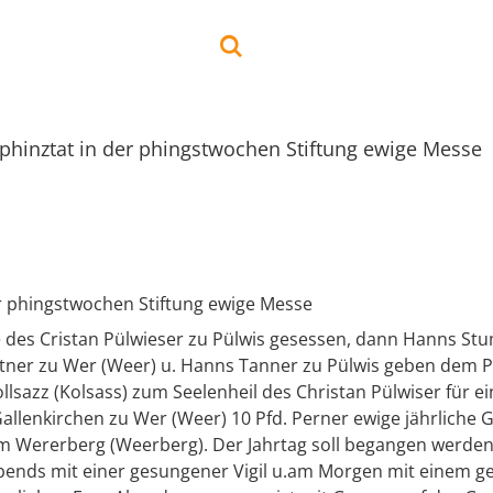
phinztat in der phingstwochen Stiftung ewige Messe
er phingstwochen Stiftung ewige Messe
 des Cristan Pülwieser zu Pülwis gesessen, dann Hanns St
ttner zu Wer (Weer) u. Hanns Tanner zu Pülwis geben dem Pf
llsazz (Kolsass) zum Seelenheil des Christan Pülwiser für e
Gallenkirchen zu Wer (Weer) 10 Pfd. Perner ewige jährliche 
m Wererberg (Weerberg). Der Jahrtag soll begangen werden
abends mit einer gesungener Vigil u.am Morgen mit einem