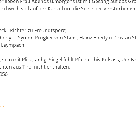
r lieben Frau Abends u.morgens ist mit Gesang auf das Gr
irchweih soll auf der Kanzel um die Seele der Verstorbenen
aeckl, Richter zu Freundtsperg
berly u. Symon Prugker von Stans, Hainz Eberly u. Cristan 
n Laympach.
7 cm mit Plica; anhg. Siegel fehlt Pfarrarchiv Kolsass, Urk.Nr
chten aus Tirol nicht enthalten.
1956
ss