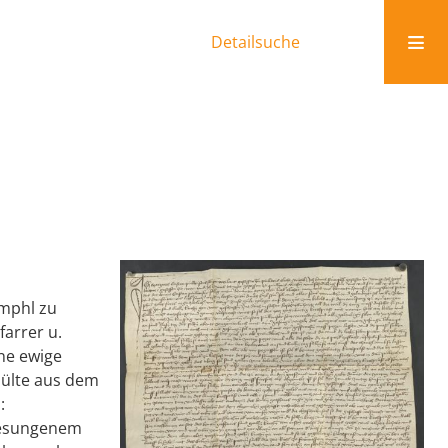
Detailsuche
umphl zu
arrer u.
ine ewige
Gülte aus dem
:
 gesungenem