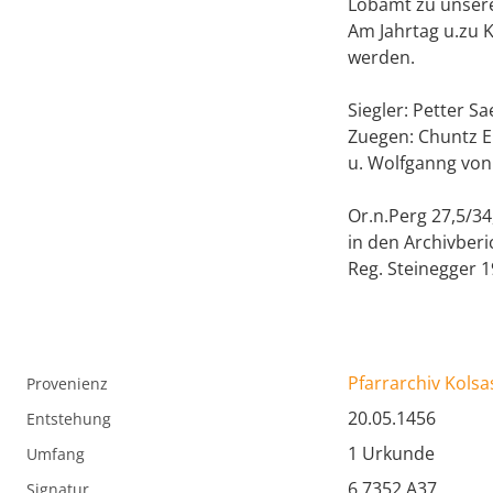
Lobamt zu unsere
Am Jahrtag u.zu K
werden.
Siegler: Petter S
Zuegen: Chuntz E
u. Wolfganng vo
Or.n.Perg 27,5/34,
in den Archivberi
Reg. Steinegger 
Pfarrarchiv Kolsa
Provenienz
20.05.1456
Entstehung
1 Urkunde
Umfang
6.7352.A37
Signatur