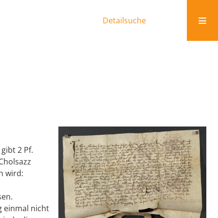
Detailsuche
gibt 2 Pf.
 Cholsazz
n wird:
sen.
g einmal nicht