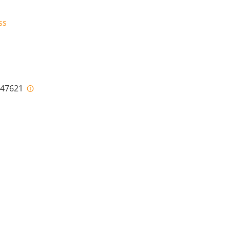
ss
i-47621