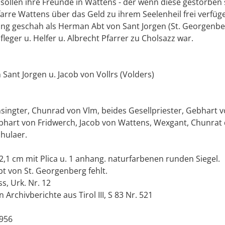
 sollen ihre Freunde in Wattens - der wenn diese gestorben s
arre Wattens über das Geld zu ihrem Seelenheil frei verfüg
ng geschah als Herman Abt von Sant Jorgen (St. Georgenbe
fleger u. Helfer u. Albrecht Pfarrer zu Cholsazz war.
ant Jorgen u. Jacob von Vollrs (Volders)
ingter, Chunrad von Vlm, beides Gesellpriester, Gebhart 
hart von Fridwerch, Jacob von Wattens, Wexgant, Chunrat 
chulaer.
22,1 cm mit Plica u. 1 anhang. naturfarbenen runden Siegel.
t von St. Georgenberg fehlt.
s, Urk. Nr. 12
 Archivberichte aus Tirol III, S 83 Nr. 521
1956