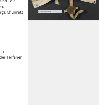
ind - die
en.
rg), Chunratz
von
der Terfaner