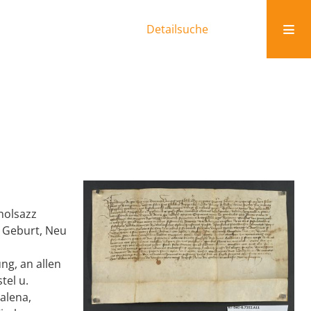
Detailsuche
Cholsazz
i Geburt, Neu
ng, an allen
tel u.
alena,