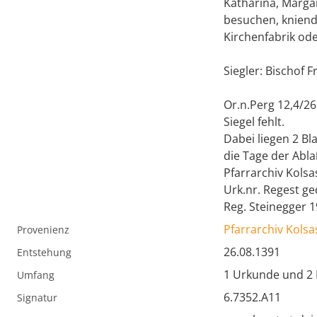
Katharina, Margar
besuchen, kniend
Kirchenfabrik od
Siegler: Bischof F
Or.n.Perg 12,4/26
Siegel fehlt.
Dabei liegen 2 Bl
die Tage der Abl
Pfarrarchiv Kolsa
Urk.nr. Regest ged
Reg. Steinegger 1
Pfarrarchiv Kolsa
Provenienz
26.08.1391
Entstehung
1 Urkunde und 2 
Umfang
6.7352.A11
Signatur