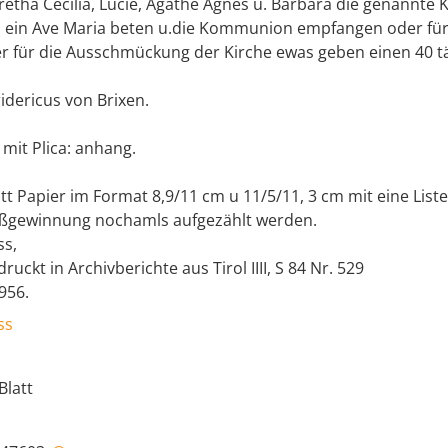
etha Cecilia, Lucie, Agathe Agnes u. Barbara die genannte 
 ein Ave Maria beten u.die Kommunion empfangen oder für
er für die Ausschmückung der Kirche ewas geben einen 40 t
ridericus von Brixen.
 mit Plica: anhang.
att Papier im Format 8,9/11 cm u 11/5/11, 3 cm mit eine List
aßgewinnung nochamls aufgezählt werden.
ss,
ruckt in Archivberichte aus Tirol IIII, S 84 Nr. 529
956.
ss
Blatt