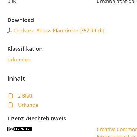
urn:nbn:at:at-da
URN
Download
Cholsazz. Ablass Pfarrkirche
[
357,90 kb
]
Klassifikation
Urkunden
Inhalt
2 Blatt
Urkunde
Lizenz-/Rechtehinweis
Creative Commons
International Liz