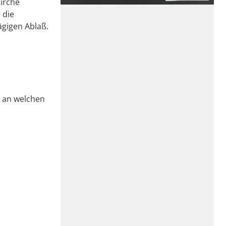
Kirche
 die
ägigen Ablaß.
e an welchen