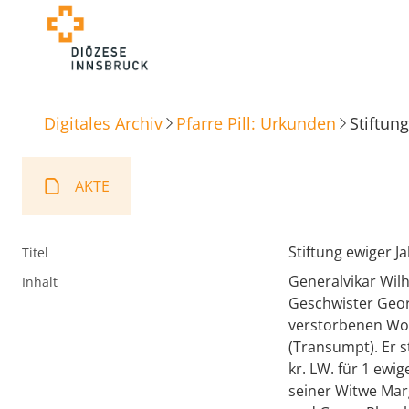
Digitales Archiv
Pfarre Pill: Urkunden
Stiftun
AKTE
Stiftung ewiger J
Titel
Generalvikar Wilh
Inhalt
Geschwister Geor
verstorbenen Wol
(Transumpt). Er st
kr. LW. für 1 ew
seiner Witwe Mar