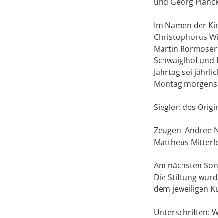
und Georg Planckh 
Im Namen der Kirc
Christophorus Wi
Martin Rormoser 
Schwaiglhof und 
Jahrtag sei jährl
Montag morgens e
Siegler: des Orig
Zeugen: Andree N
Mattheus Mitterle
Am nächsten Son
Die Stiftung wurde
dem jeweiligen Ku
Unterschriften: Wi