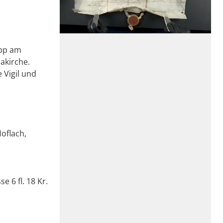
app am
akirche.
 Vigil und
oflach,
e 6 fl. 18 Kr.