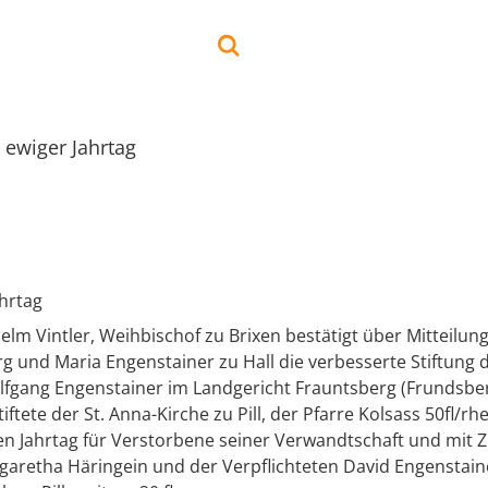
g ewiger Jahrtag
ahrtag
elm Vintler, Weihbischof zu Brixen bestätigt über Mitteilun
g und Maria Engenstainer zu Hall die verbesserte Stiftung 
fgang Engenstainer im Landgericht Frauntsberg (Frundsber
iftete der St. Anna-Kirche zu Pill, der Pfarre Kolsass 50fl/rhe
igen Jahrtag für Verstorbene seiner Verwandtschaft und mit
garetha Häringein und der Verpflichteten David Engenstai