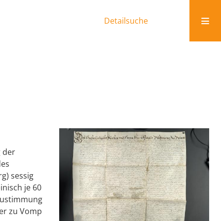
Detailsuche
g der
des
g) sessig
inisch je 60
 Zustimmung
ner zu Vomp