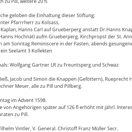
zu Pill, weitere 20 fl.
he geloben die Einhaltung dieser Stiftung:
nter Pfarrrherr zu Kolsass,
Kaplan, Hanns Carl auf Grueberperg anstatt Dr.Hanns Kn
Hanns Hochnätl aufm Grueberperg, Kirchpropst der St. Ann
ich am Sonntag Reminiscere in der Fasten, abends gesungene
in Seelamt 3 Kollekten
inals: Wolfgang Gartner LR zu Freuntsperg und Schwaz
ieß, Jacob und Simon die Knappen (Geföttern), Rueprecht H
chner Meser, alle zu Pill und Pillberg.
ntag im Advent 1598.
 von Angehörigen später auf 126 fl erhöht mit jährl. Interess
raten zu Pill.
lhelm Vintler, V. General. Christoff Franz Müller Secr.