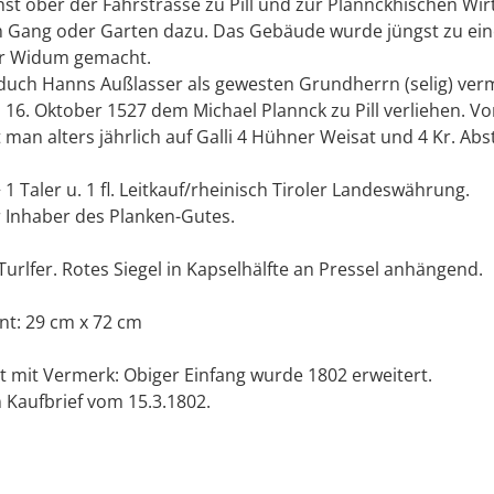
st ober der Fahrstrasse zu Pill und zur Plannckhischen Wir
m Gang oder Garten dazu. Das Gebäude wurde jüngst zu ei
er Widum gemacht.
uch Hanns Außlasser als gewesten Grundherrn (selig) ve
 16. Oktober 1527 dem Michael Plannck zu Pill verliehen. Vo
man alters jährlich auf Galli 4 Hühner Weisat und 4 Kr. Abs
+ 1 Taler u. 1 fl. Leitkauf/rheinisch Tiroler Landeswährung.
r Inhaber des Planken-Gutes.
 Turlfer. Rotes Siegel in Kapselhälfte an Pressel anhängend.
nt: 29 cm x 72 cm
t mit Vermerk: Obiger Einfang wurde 1802 erweitert.
 Kaufbrief vom 15.3.1802.