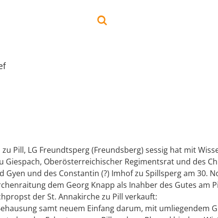
ef
zu Pill, LG Freundtsperg (Freundsberg) sessig hat mit Wiss
u Giespach, Oberösterreichischer Regimentsrat und des Chri
d Gyen und des Constantin (?) Imhof zu Spillsperg am 30. 
irchenraitung dem Georg Knapp als Inahber des Gutes am Pi
chpropst der St. Annakirche zu Pill verkauft:
Behausung samt neuem Einfang darum, mit umliegendem G