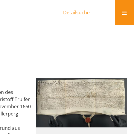
Detailsuche
en des
stoff Trulfer
November 1660
llerperg
rund aus