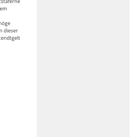
tstaferne
nem
rmöge
n dieser
tendtgelt