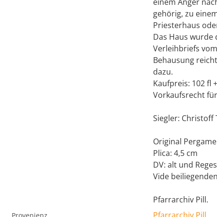
einem Anger näch
gehörig, zu eine
Priesterhaus od
Das Haus wurde d
Verleihbriefs vom
Behausung reicht 
dazu.
Kaufpreis: 102 fl 
Vorkaufsrecht fü
Siegler: Christoff
Original Pergame
Plica: 4,5 cm
DV: alt und Reges
Vide beiliegenden
Pfarrarchiv Pill.
Pfarrarchiv Pill
Provenienz