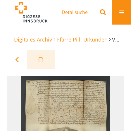
Detailsuche
Digitales Archiv
Pfarre Pill: Urkunden
Verleihbrief Zinsgülte Weerberg