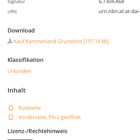
6.7304.A68
Signatur
urn:nbn:at:at-da
URN
Download
Kauf Kammerland Grundzins
[
197,19 kb
]
Klassifikation
Urkunden
Inhalt
Rückseite
Vorderseite, Plica geöffnet
Lizenz-/Rechtehinweis