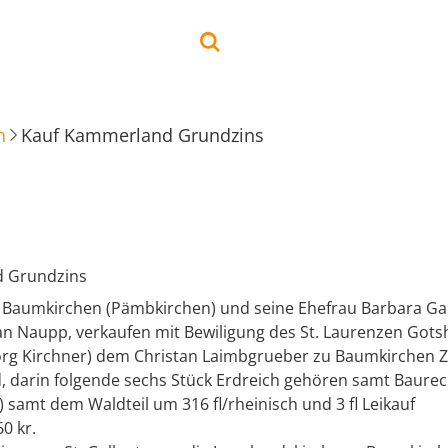
n
Kauf Kammerland Grundzins
 Grundzins
 Baumkirchen (Pämbkirchen) und seine Ehefrau Barbara Ga
ian Naupp, verkaufen mit Bewiligung des St. Laurenzen Got
org Kirchner) dem Christan Laimbgrueber zu Baumkirchen Zw
 darin folgende sechs Stück Erdreich gehören samt Baurech
) samt dem Waldteil um 316 fl/rheinisch und 3 fl Leikauf
0 kr.