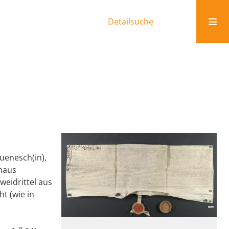
Detailsuche
uenesch(in),
shaus
eidrittel aus
t (wie in