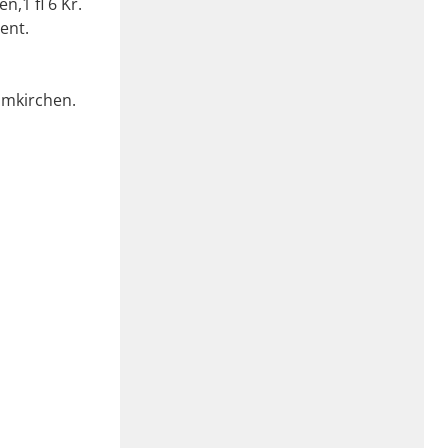
,1 fl 6 Kr.
ent.
umkirchen.