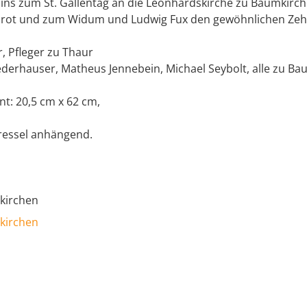
ins zum St. Gallentag an die Leonhardskirche zu Baumkirchen
brot und zum Widum und Ludwig Fux den gewöhnlichen Zeh
r, Pfleger zu Thaur
ederhauser, Matheus Jennebein, Michael Seybolt, alle zu Ba
t: 20,5 cm x 62 cm,
Pressel anhängend.
kirchen
kirchen