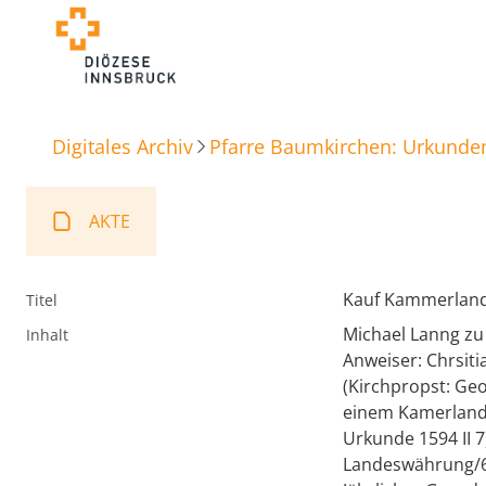
Digitales Archiv
Pfarre Baumkirchen: Urkunde
AKTE
Kauf Kammerland
Titel
Michael Lanng zu
Inhalt
Anweiser: Chrsit
(Kirchpropst: Ge
einem Kamerland,
Urkunde 1594 II 7
Landeswährung/6