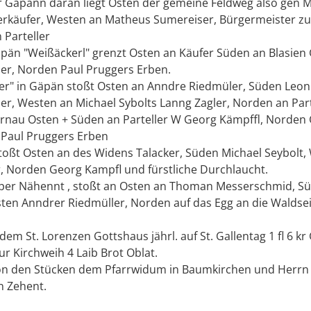
r Gäpänn daran liegt Osten der gemeine Feldweg also gen 
erkäufer, Westen an Matheus Sumereiser, Bürgermeister zu
 Parteller
äpän "Weißäckerl" grenzt Osten an Käufer Süden an Blasien 
ler, Norden Paul Pruggers Erben.
ser" in Gäpän stoßt Osten an Anndre Riedmüler, Süden Leo
er, Westen an Michael Sybolts Lanng Zagler, Norden an Part
Kornau Osten + Süden an Parteller W Georg Kämpffl, Norden
 Paul Pruggers Erben
stoßt Osten an des Widens Talacker, Süden Michael Seybolt,
r, Norden Georg Kampfl und fürstliche Durchlaucht.
alper Nähennt , stoßt an Osten an Thoman Messerschmid, Süd
ten Anndrer Riedmüller, Norden auf das Egg an die Waldsei
em St. Lorenzen Gottshaus jährl. auf St. Gallentag 1 fl 6 k
r Kirchweih 4 Laib Brot Oblat.
on den Stücken dem Pfarrwidum in Baumkirchen und Herrn
n Zehent.