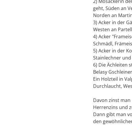
2) Mosackerin de
geht, Süden an V
Norden an Martin
3) Acker in der G
Westen an Partel
4) Acker "Framei
Schmädl, Främeis
5) Acker in der 
Stainlechner und
6) Die Ächleiten 
Belasy Gschleine
Ein Holzteil in V
Durchlaucht, Wes
Davon zinst man d
Herrenzins und zu
Dann gibt man v
den gewöhnliche