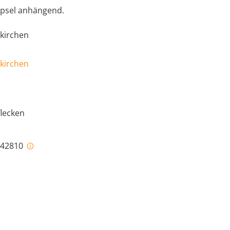
Kapsel anhängend.
kirchen
kirchen
flecken
i-42810