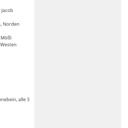
 Jacob
n, Norden
l Mößl
, Westen
nebein, alle 3