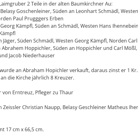
Laimgruber 2 Teile in der alten Baumkirchner Au:
n Belasy Goschenleiner, Süden an Leonhart Schmädl, Westen
rden Paul Prugggers Erben
n Georg Kämpfl, Süden an Schmädl, Westen Hans Ihennebei
 Kämpfl
 an Jäger, Süden Schmädl, Westen Georg Kämpfl, Norden Car
an Abrahem Hoppichler, Süden an Hoppichler und Carl Mößl
und Jacob Niederhauser
 wurde an Abraham Hopichler verkauft, daraus zinst er 1 Kr.
 an die Kirche jährlich 8 Kreuzer.
er von Erntreuz, Pfleger zu Thaur
 Zeissler Christian Naupp, Belasy Geschleiner Matheus Ihen
nt 17 cm x 66,5 cm.