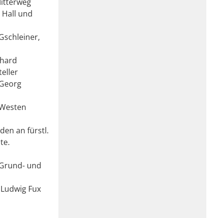
Mitterweg
 Hall und
Gschleiner,
nhard
eller
 Georg
 Westen
en an fürstl.
te.
r Grund- und
 Ludwig Fux