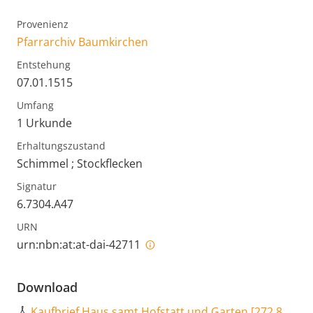
Provenienz
Pfarrarchiv Baumkirchen
Entstehung
07.01.1515
Umfang
1 Urkunde
Erhaltungszustand
Schimmel ; Stockflecken
Signatur
6.7304.A47
URN
urn:nbn:at:at-dai-42711
Download
Kaufbrief Haus samt Hofstatt und Garten
[
272,8