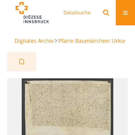
Detailsuche
Digitales Archiv
Pfarre Baumkirchen: Urkunde