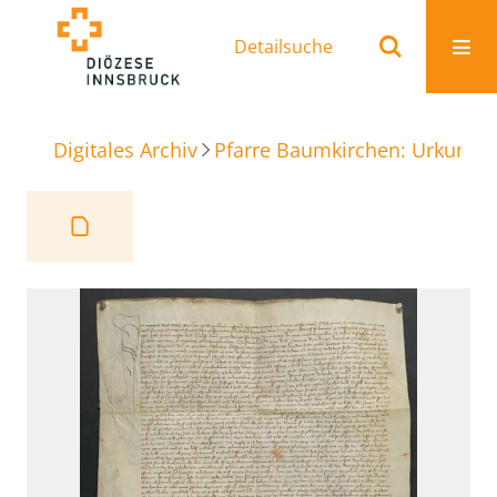
Detailsuche
Digitales Archiv
Pfarre Baumkirchen: Urkunde