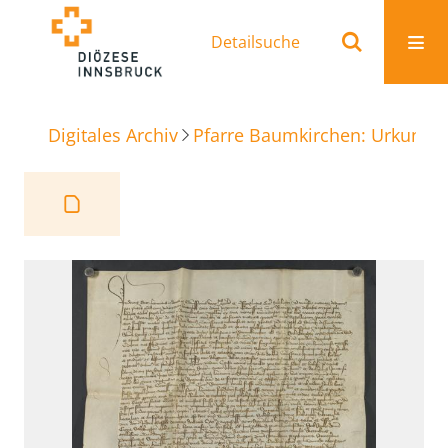
Detailsuche
Digitales Archiv
Pfarre Baumkirchen: Urkunde