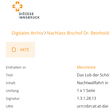
Digitales Archiv
Nachlass Bischof Dr. Reinhold
AKTE
Messtexte
Enthalten in
Das Lob der Sch
Titel
Nachtwallfahrt i
Inhalt
1 x 1 Seite
Umfang
1.3.1.28.13
Signatur
urn:nbn:at:at-da
URN