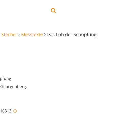
 Stecher
Messtexte
Das Lob der Schöpfung
öpfung
n Georgenberg.
i-16313