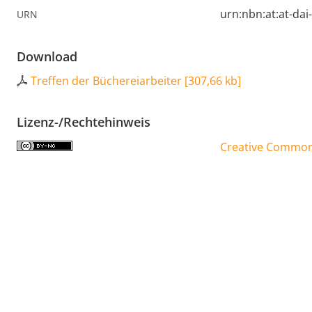
urn:nbn:at:at-da
URN
Download
Treffen der Büchereiarbeiter
[
307,66 kb
]
Lizenz-/Rechtehinweis
Creative Commons