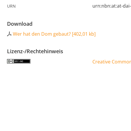
urn:nbn:at:at-da
URN
Download
Wer hat den Dom gebaut?
[
402,01 kb
]
Lizenz-/Rechtehinweis
Creative Commons