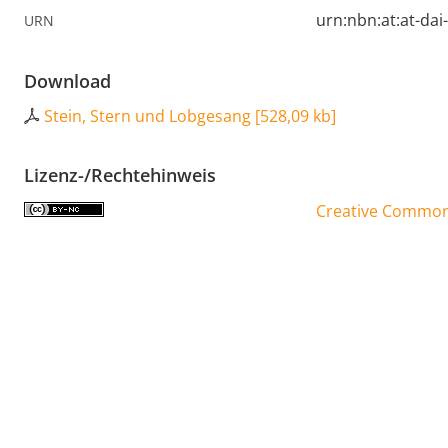
urn:nbn:at:at-da
URN
Download
Stein, Stern und Lobgesang
[
528,09 kb
]
Lizenz-/Rechtehinweis
Creative Commons