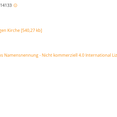
i-14133
gen Kirche
[
540,27 kb
]
 Namensnennung - Nicht kommerziell 4.0 International Li