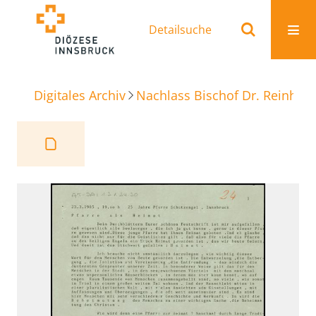
Detailsuche
Digitales Archiv
Nachlass Bischof Dr. Reinhold