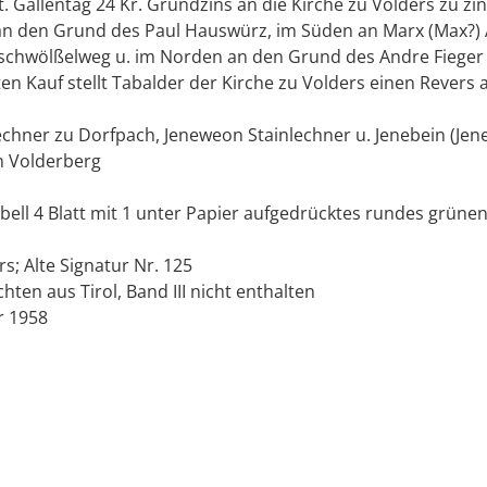
t. Gallentag 24 Kr. Grundzins an die Kirche zu Volders zu zi
an den Grund des Paul Hauswürz, im Süden an Marx (Max?) 
chwölßelweg u. im Norden an den Grund des Andre Fieger 
en Kauf stellt Tabalder der Kirche zu Volders einen Revers 
chner zu Dorfpach, Jeneweon Stainlechner u. Jenebein (Jen
m Volderberg
Libell 4 Blatt mit 1 unter Papier aufgedrücktes rundes grünen
rs; Alte Signatur Nr. 125
hten aus Tirol, Band III nicht enthalten
r 1958