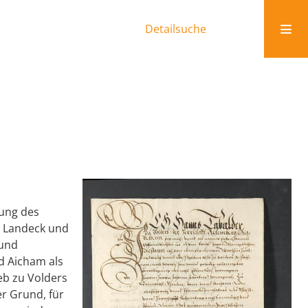
Detailsuche
mung des
, Landeck und
 und
d Aicham als
eb zu Volders
r Grund, für