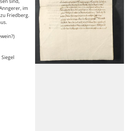
nsen sind,
Anngerer, im
zu Friedberg.
aus.
ewein?)
 Siegel