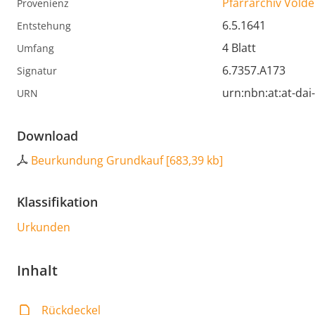
Pfarrarchiv Volde
Provenienz
6.5.1641
Entstehung
4 Blatt
Umfang
6.7357.A173
Signatur
urn:nbn:at:at-da
URN
Download
Beurkundung Grundkauf
[
683,39 kb
]
Klassifikation
Urkunden
Inhalt
Rückdeckel