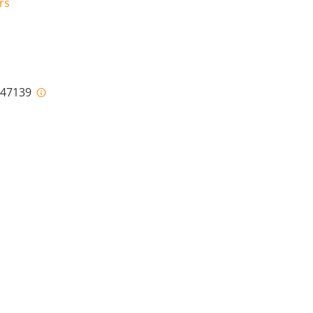
rs
i-47139