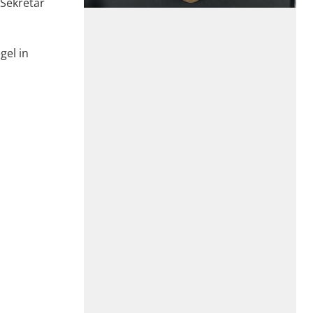
 Sekretär
gel in