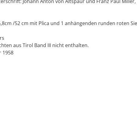
rschrift: Johann Anton von Altspaur und Franz Paul Miller,
5,8cm /52 cm mit Plica und 1 anhängenden runden roten Sie
rs
hten aus Tirol Band III nicht enthalten.
r 1958