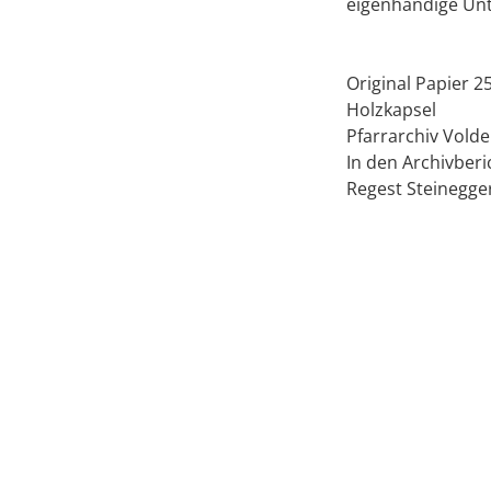
eigenhändige Unte
Original Papier 2
Holzkapsel
Pfarrarchiv Volde
In den Archivberic
Regest Steinegge